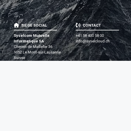
SIÈGE SOCIAL
CONTACT
Syselcom Mutuelle
+41 58 400 58 00
Informatique SA
info@syselcloud.ch
Chemin de Maillefer 36
1052 Le Mont-sur-Lausanne
Suisse