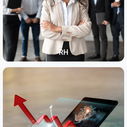
et sécurité aux collaborateurs.
La centralisation des documents sur une
plateforme unique améliore l'efficacité du
département dans la gestion des recrutements,
des départs, des demandes de congé, des
plannings et des attestations.
RH
La GED améliore la communication interne en
évitant les limites du papier, comme la mise à jour
manuelle des informations et le risque de perte.