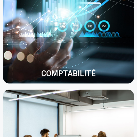
supprime le papier et regroupe les informations
importantes en les intégrant à son système ERP.
La GED permet un enregistrement rapide des
factures en simplifiant l'étape de validation et en
contournant la saisie manuelle. Une gestion
optimisée signifie une meilleure gestion de la
relation clients, des paiements anticipés et des
restaurations des délais de paiement.
COMPTABILITÉ
Les opérations marketing sollicitent de nombreux
canaux différents. En dématérialisant ces
processus, il est possible de regrouper toutes les