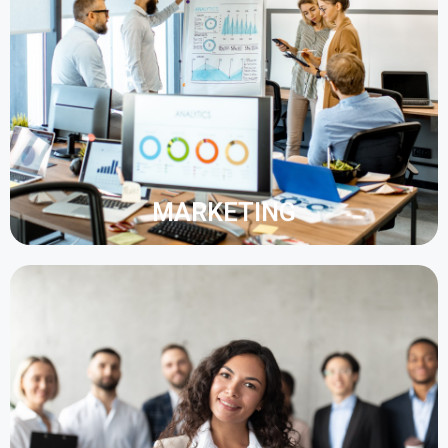
informations au sein de la même plateforme
numérique, accessible par tous les collaborateurs.
Les équipes peuvent regrouper au sein d'un même
dossier des documents de type papier,
bureautique, son, image, vidéo, plan, etc. En
structurant les flux, l'entreprise se montre plus
réactive pour répondre aux exigences des clients.
MARKETING
Le département des ressources humaines traite
une grande quantité de documents, tels que les
contrats de travail, les déclarations
administratives, les fiches de paie et les arrêts de
travail. La GED apporte fiabilité, souplesse, facilité