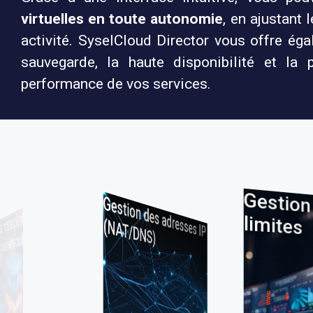
virtuelles en toute autonomie
, en ajustant
activité. SyselCloud Director vous offre é
sauvegarde, la haute disponibilité et la 
performance de vos services.
ti
G
e
s
tio
n
d
e
s
ad
resses IP
A
T
/D
N
S
es quotas et lim
ites
(N
)