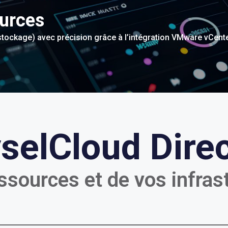
ources
tockage) avec précision grâce à l’intégration VMware vCente
selCloud Direc
ssources et de vos infras