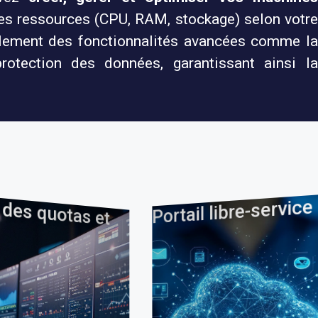
 les ressources (CPU, RAM, stockage) selon votre
galement des fonctionnalités avancées comme la
protection des données, garantissant ainsi la
G
e
s
o
n
d
Portail libre-service
Aud
acti