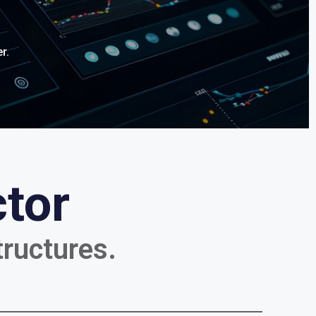
r.
tor
tructures.