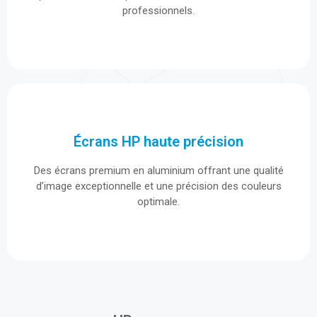
professionnels.
professionnels.
Écrans HP haute précision
Écrans HP haute précision
Des écrans premium en aluminium offrant une qualité
Des écrans premium en aluminium offrant une qualité
d’image exceptionnelle et une précision des couleurs
d’image exceptionnelle et une précision des couleurs
optimale.
optimale.