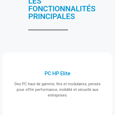
LES
FONCTIONNALITÉS
PRINCIPALES
PC HP Elite
PC HP Elite
Des PC haut de gamme, fins et modulaires, pensés
Des PC haut de gamme, fins et modulaires, pensés
pour offrir performance, mobilité et sécurité aux
pour offrir performance, mobilité et sécurité aux
entreprises.
entreprises.