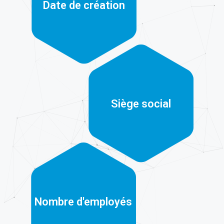
2015
Date de création
Genève
Siège social
+56 k
Nombre d'employés