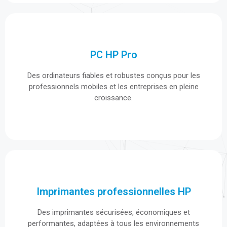
PC HP Pro
PC HP Pro
Des ordinateurs fiables et robustes conçus pour les
Des ordinateurs fiables et robustes conçus pour les
professionnels mobiles et les entreprises en pleine
professionnels mobiles et les entreprises en pleine
croissance.
croissance.
Imprimantes professionnelles HP
Imprimantes professionnelles HP
Des imprimantes sécurisées, économiques et
Des imprimantes sécurisées, économiques et
performantes, adaptées à tous les environnements
performantes, adaptées à tous les environnements