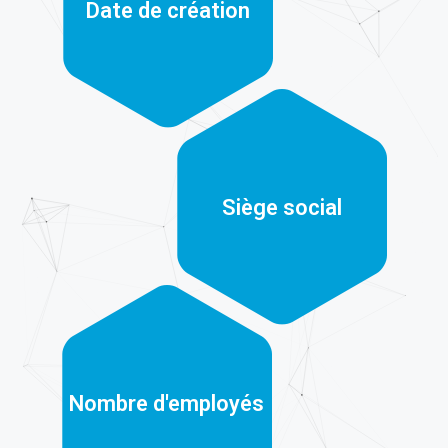
Californie
Siège social
+77 k
Nombre d'employés