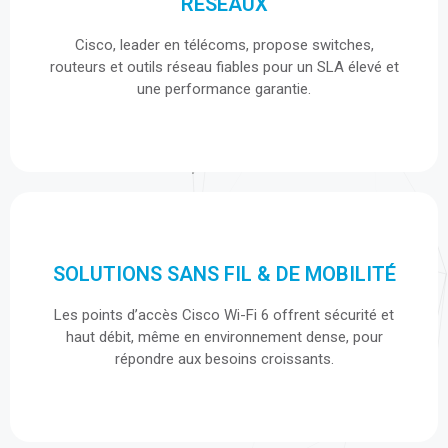
routeurs et outils réseau fiables pour un SLA élevé et
routeurs et outils réseau fiables pour un SLA élevé et
une performance garantie.
une performance garantie.
SOLUTIONS SANS FIL & DE MOBILITÉ
SOLUTIONS SANS FIL & DE MOBILITÉ
Les points d’accès Cisco Wi-Fi 6 offrent sécurité et
Les points d’accès Cisco Wi-Fi 6 offrent sécurité et
haut débit, même en environnement dense, pour
haut débit, même en environnement dense, pour
répondre aux besoins croissants.
répondre aux besoins croissants.