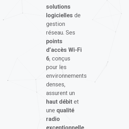
logicielles
de
gestion
réseau. Ses
points
d’accès Wi-Fi
6
, conçus
pour les
environnements
denses,
assurent un
haut débit
et
une
qualité
radio
exceptionnelle
,
répondant aux