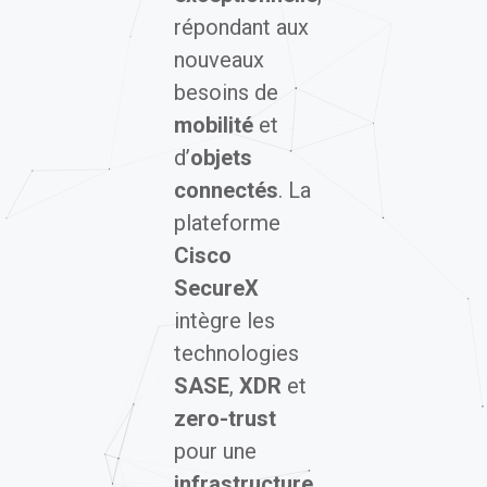
nouveaux
besoins de
mobilité
et
d’
objets
connectés
. La
plateforme
Cisco
SecureX
intègre les
technologies
SASE
,
XDR
et
zero-trust
pour une
infrastructure
de sécurité