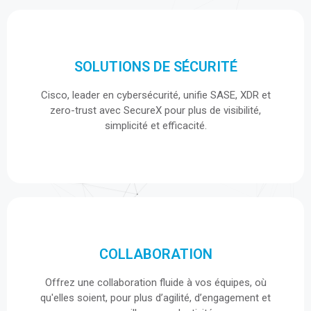
SOLUTIONS DE SÉCURITÉ
SOLUTIONS DE SÉCURITÉ
Cisco, leader en cybersécurité, unifie SASE, XDR et
Cisco, leader en cybersécurité, unifie SASE, XDR et
zero-trust avec SecureX pour plus de visibilité,
zero-trust avec SecureX pour plus de visibilité,
simplicité et efficacité.
simplicité et efficacité.
COLLABORATION
COLLABORATION
Offrez une collaboration fluide à vos équipes, où
Offrez une collaboration fluide à vos équipes, où
qu'elles soient, pour plus d’agilité, d’engagement et
qu'elles soient, pour plus d’agilité, d’engagement et
une meilleure productivité.
une meilleure productivité.