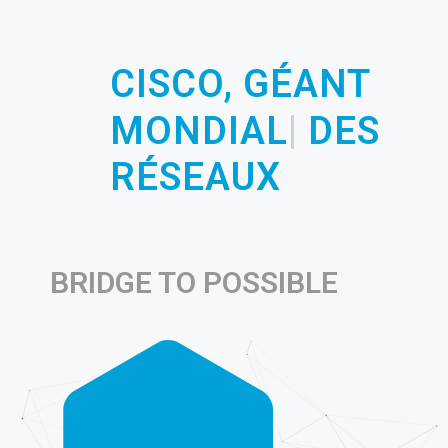
|
CISCO,
GÉANT M
DES RÉSEAUX
BRIDGE TO POSSIBLE
1984
Date de création