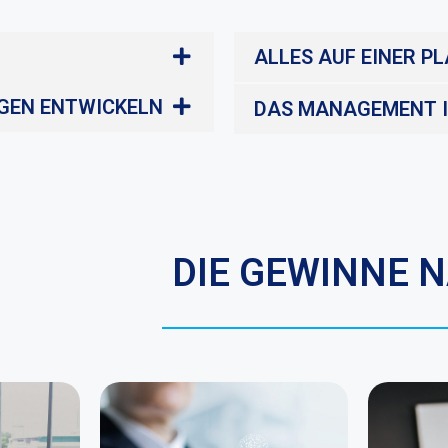
ALLES AUF EINER 
GEN ENTWICKELN
DAS MANAGEMENT IH
DIE GEWINNE 
ools
n
Die Teams für Einkauf
n
und Partnerschaften
Die