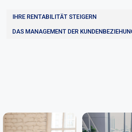
IHRE RENTABILITÄT STEIGERN
DAS MANAGEMENT DER KUNDENBEZIEHUN
Mithilfe des CRM-T
haben sie eine
Durch den Einsatz von
hervorragende
CRM können sie auf