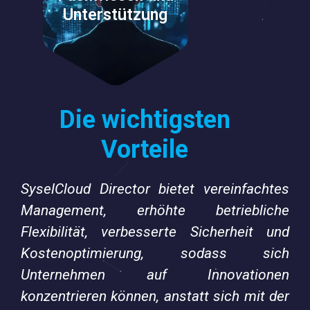
wodurch eine reibungslose
Unterstützung
und effiziente Erfahrung
gewährleistet wird.
Die wichtigsten
Vorteile
SyselCloud Director bietet vereinfachtes
Management, erhöhte betriebliche
Flexibilität, verbesserte Sicherheit und
Kostenoptimierung, sodass sich
Unternehmen auf Innovationen
konzentrieren können, anstatt sich mit der